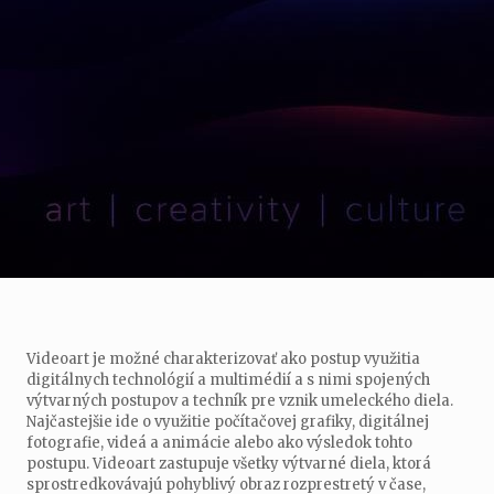
Videoart je možné charakterizovať ako postup využitia
digitálnych technológií a multimédií a s nimi spojených
výtvarných postupov a techník pre vznik umeleckého diela.
Najčastejšie ide o využitie počítačovej grafiky, digitálnej
fotografie, videá a animácie alebo ako výsledok tohto
postupu. Videoart zastupuje všetky výtvarné diela, ktorá
sprostredkovávajú pohyblivý obraz rozprestretý v čase,