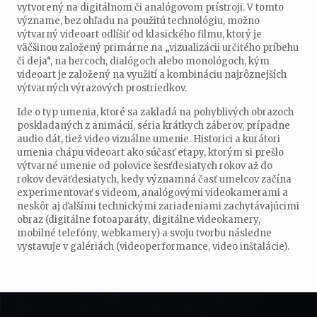
vytvorený na digitálnom či analógovom prístroji. V tomto
význame, bez ohľadu na použitú technológiu, možno
výtvarný videoart odlíšiť od klasického filmu, ktorý je
väčšinou založený primárne na „vizualizácii určitého príbehu
či deja“, na hercoch, dialógoch alebo monológoch, kým
videoart je založený na využití a kombináciu najrôznejších
výtvarných výrazových prostriedkov.
Ide o typ umenia, ktoré sa zakladá na pohyblivých obrazoch
poskladaných z animácií, séria krátkych záberov, prípadne
audio dát, tiež video vizuálne umenie. Historici a kurátori
umenia chápu videoart ako súčasť etapy, ktorým si prešlo
výtvarné umenie od polovice šesťdesiatych rokov až do
rokov deväťdesiatych, kedy významná časť umelcov začína
experimentovať s videom, analógovými videokamerami a
neskôr aj ďalšími technickými zariadeniami zachytávajúcimi
obraz (digitálne fotoaparáty, digitálne videokamery,
mobilné telefóny, webkamery) a svoju tvorbu následne
vystavuje v galériách (videoperformance, video inštalácie).