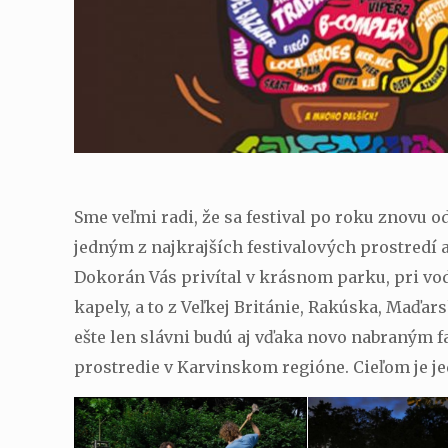
Sme veľmi radi, že sa festival po roku znovu 
jedným z najkrajších festivalových prostredí ak
Dokorán Vás privítal v krásnom parku, pri vod
kapely, a to z Veľkej Británie, Rakúska, Maďa
ešte len slávni budú aj vďaka novo nabraným f
prostredie v Karvinskom regióne. Cieľom je j