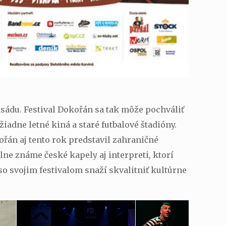
asádu. Festival Dokořán sa tak môže pochváliť
žiadne letné kiná a staré futbalové štadióny.
ořán aj tento rok predstavil zahraničné
lne známe české kapely aj interpreti, ktorí
o svojim festivalom snaží skvalitniť kultúrne