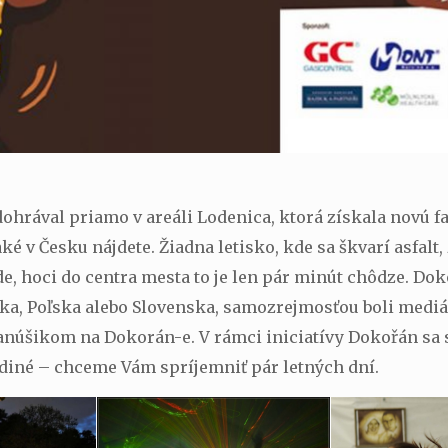
odohrával priamo v areáli Lodenica, ktorá získala novú f
é v Česku nájdete. Žiadna letisko, kde sa škvarí asfalt, 
e, hoci do centra mesta to je len pár minút chôdze. Dok
rska, Poľska alebo Slovenska, samozrejmosťou boli mediá
anúšikom na Dokorán-e. V rámci iniciatívy Dokořán sa s
ediné – chceme Vám spríjemniť pár letných dní.