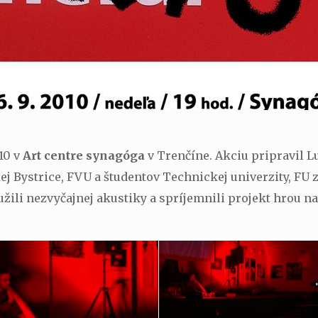
10 v
Art centre synagóga
v Trenčíne. Akciu pripravil L
 Bystrice, FVU a študentov Technickej univerzity, FU z
žili nezvyčajnej akustiky a spríjemnili projekt hrou n