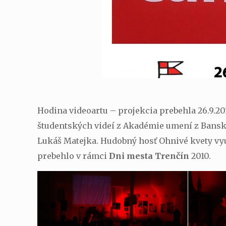
Hodina videoartu – projekcia prebehla 26.9.20
študentských videí z Akadémie umení z Banskej
Lukáš Matejka. Hudobný hosť Ohnivé kvety vyu
prebehlo v rámci
Dni mesta Trenčín
2010.