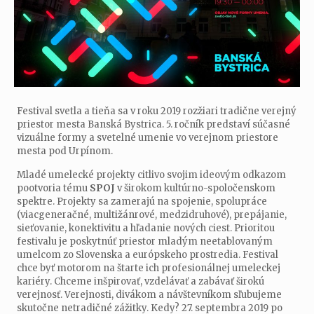
Festival svetla a tieňa sa v roku 2019 rozžiari tradične verejný
priestor mesta Banská Bystrica. 5. ročník predstaví súčasné
vizuálne formy a svetelné umenie vo verejnom priestore
mesta pod Urpínom.
Mladé umelecké projekty citlivo svojim ideovým odkazom
pootvoria tému
SPOJ
v širokom kultúrno-spoločenskom
spektre. Projekty sa zamerajú na spojenie, spolupráce
(viacgeneračné, multižánrové, medzidruhové), prepájanie,
sieťovanie, konektivitu a hľadanie nových ciest. Prioritou
festivalu je poskytnúť priestor mladým neetablovaným
umelcom zo Slovenska a európskeho prostredia. Festival
chce byť motorom na štarte ich profesionálnej umeleckej
kariéry. Chceme inšpirovať, vzdelávať a zabávať širokú
verejnosť. Verejnosti, divákom a návštevníkom sľubujeme
skutočne netradičné zážitky. Kedy? 27. septembra 2019 po