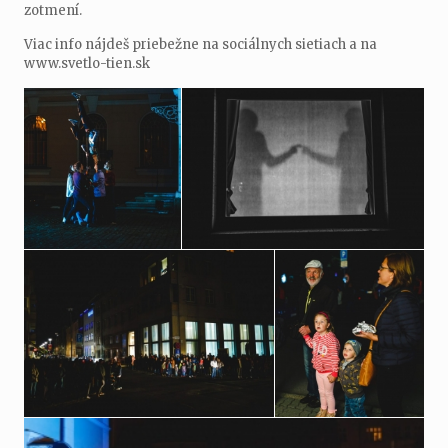
zotmení.
Viac info nájdeš priebežne na sociálnych sietiach a na
www.svetlo-tien.sk