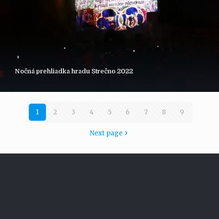
Nočná prehliadka hradu Strečno 2022
1
2
3
4
5
6
7
8
9
Next page