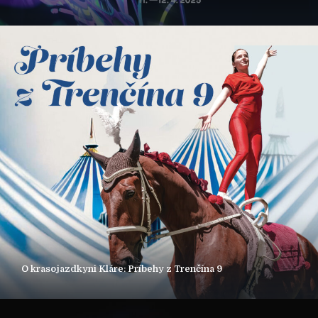
O krasojazdkyni Kláre: Príbehy z Trenčína 9