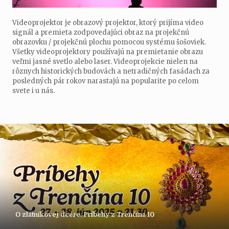
Videoprojektor je obrazový projektor, ktorý prijíma video
signál a premieta zodpovedajúci obraz na projekčnú
obrazovku / projekčnú plochu pomocou systému šošoviek.
Všetky videoprojektory používajú na premietanie obrazu
veľmi jasné svetlo alebo laser. Videoprojekcie nielen na
rôznych historických budovách a netradičných fasádach za
posledných pár rokov narastajú na popularite po celom
svete i u nás.
O zlatníkovej dcére: Príbehy z Trenčína 10