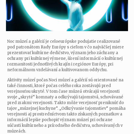
Noc múzeí a galérií je celoeurópske podujatie realizované
pod patronátom Rady Európy s cieľom v čo najväčšej miere
prezentovať kultúrne dedičstvo, význam jeho záchrany a
ochrany pri kultúrnej výmene, šírení informácií o kultúrnej
rozmanitosti jednotlivých krajín i regiónov Európy, pri
neformálnom vzdelávaní a kultivovanom oddychu.
Aktivity múzeí počas Noci múzeí a galérií sú orientované na
také činnosti, ktoré počas celého roka zostávajú pred
verejnosťou ukryté. V tom čase múzeá otvárajú verejnosti
svoje „skryté“ komnaty a odkrývajú tajomstvá, schovávané
pred zrakmi verejnosti. Takto môže verejnosť preniknúť do
tajov „múzejnej kuchyne“. „Odkrývanie tajomstiev“ pomáha
verejnosti aj prostredníctvom takto získaných poznatkov a
informácií lepšie pochopiť význam múzeí pri ochrane
súčasti kultúrneho a prírodného dedičstva, uchovávaných v
múzeách.