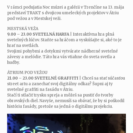
V rámci podujatia Noc múzei a galérii v Trenčíne sa 13. mája
predstaví TRAKT s dvojicou umeleckých projektov v Átriu
pod vežou a v Mestskej veži.
MESTSKÁ VEŽA
9.00 – 23.00 SVETELNÁ HARFA
| Interaktívna hra plná
svetelných lúčov. Staňte sa hráčom a vyskúšajte si, aké to je
hrať na svetlách.
Svojimi pohybmi a dotykmi vytvárate nádherné svetelné
závesy a melódie. Táto hra vás vtiahne do sveta svetla a
hudby.
ÁTRIUM POD VEŽOU
21.00 – 23.00 SVETELNÉ GRAFFITI
| Chceš sa stať súčasťou
street artu a zanechať svoj digitálny odkaz? Šupni aj ty
svetelné graffiti na fasádu v Átriu.
Stačí ti stlačiť trysku spreja a môžeš sa pustiť do tvorby
obrovských diel. Navyše, nemusíš sa obávať, že by si poškodil
históriu fasády, pretože sa jedná o digitálnu projekciu.