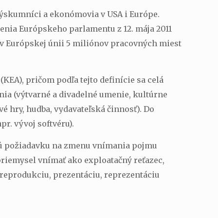
ýskumníci a ekonómovia v USA i Európe.
senia Európskeho parlamentu z 12. mája 2011
 v Európskej únii 5 miliónov pracovných miest
EA), pričom podľa tejto definície sa celá
enia (výtvarné a divadelné umenie, kultúrne
vé hry, hudba, vydavateľská činnosť). Do
pr. vývoj softvéru).
skú požiadavku na zmenu vnímania pojmu
 priemysel vnímať ako exploatačný reťazec,
 reprodukciu, prezentáciu, reprezentáciu