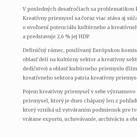
V posledných desaťročiach sa problematikou
Kreatívny priemysel sa čoraz viac stáva aj sú
o uvoľnení potenciálu kultúrneho a kreatívne
a predstavuje 2,6 % jej HDP.
Definičný rámec, používaný Európskou komisiou
oblasť delí na kultúrny sektor a kreatívny se
dedičstvo) a oblasť kultúrneho priemyslu (film
kreatívneho sektora patria kreatívny priemysel
Pojem kreatívny priemysel v sebe významovo 
priemysel, ktorý je dnes chápaný len z pohľad
ktorý vzniká už vytváraním podmienok pre tvo
vrátane exportu, uchovávanie, archiváciu a ob