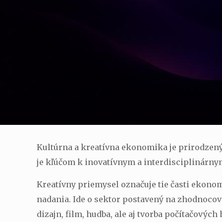
Kultúrna a kreatívna ekonomika je prirodzený
je kľúčom k inovatívnym a interdisciplinárny
Kreatívny priemysel označuje tie časti ekono
nadania. Ide o sektor postavený na zhodnocova
dizajn, film, hudba, ale aj tvorba počítačových 