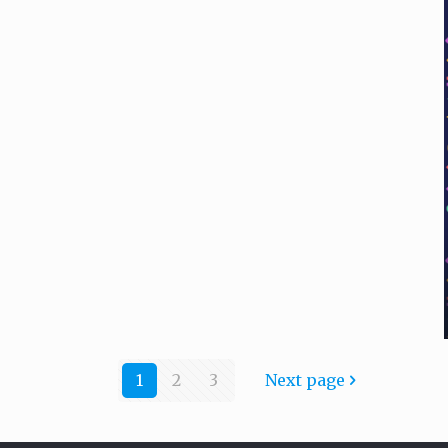
1
2
3
Next page