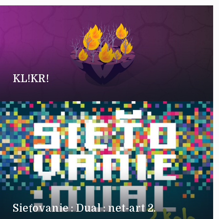
KL!KR!
Sieťovanie : Dual : net-art 2.