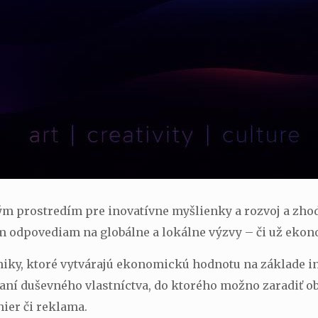
m prostredím pre inovatívne myšlienky a rozvoj a zhod
m odpovediam na globálne a lokálne výzvy – či už eko
miky, ktoré vytvárajú ekonomickú hodnotu na základe 
ní duševného vlastníctva, do ktorého možno zaradiť obla
hier či reklama.