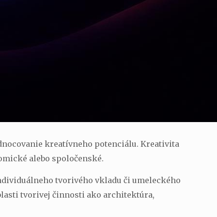
nocovanie kreatívneho potenciálu. Kreativita
nomické alebo spoločenské.
individuálneho tvorivého vkladu či umeleckého
sti tvorivej činnosti ako architektúra,