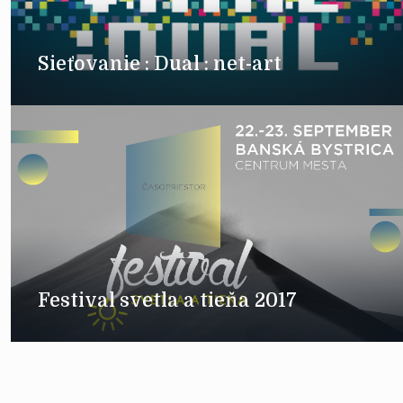
Sieťovanie : Dual : net-art
Festival svetla a tieňa 2017