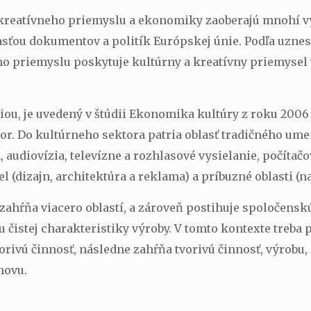
 kreatívneho priemyslu a ekonomiky zaoberajú mnohí v
časťou dokumentov a politík Európskej únie. Podľa uzne
ho priemyslu poskytuje kultúrny a kreatívny priemysel
, je uvedený v štúdii Ekonomika kultúry z roku 2006 (K
ktor. Do kultúrneho sektora patria oblasť tradičného um
, audiovízia, televízne a rozhlasové vysielanie, počítačo
 (dizajn, architektúra a reklama) a príbuzné oblasti (na
zahŕňa viacero oblastí, a zároveň postihuje spoločen
u čistej charakteristiky výroby. V tomto kontexte treba
rivú činnosť, následne zahŕňa tvorivú činnosť, výrobu,
novu.