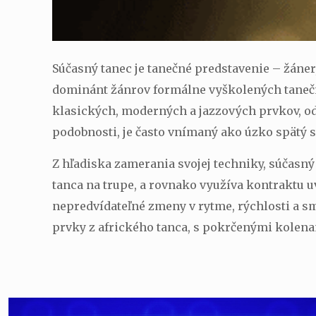
Súčasný tanec je tanečné predstavenie – žáner, 
dominánt žánrov formálne vyškolených taneční
klasických, moderných a jazzových prvkov, od 
podobnosti, je často vnímaný ako úzko spätý
Z hľadiska zamerania svojej techniky, súčas
tanca na trupe, a rovnako využíva kontraktu 
nepredvídateľné zmeny v rytme, rýchlosti a sm
prvky z afrického tanca, s pokrčenými kolena