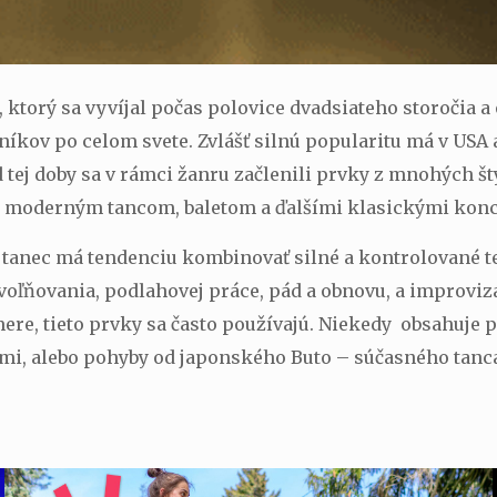
ktorý sa vyvíjal počas polovice dvadsiateho storočia a o
kov po celom svete. Zvlášť silnú popularitu má v USA 
tej doby sa v rámci žanru začlenili prvky z mnohých št
 s moderným tancom, baletom a ďalšími klasickými kon
ný tanec má tendenciu kombinovať silné a kontrolované
uvoľňovania, podlahovej práce, pád a obnovu, a improvi
ere, tieto prvky sa často používajú. Niekedy obsahuje 
mi, alebo pohyby od japonského Buto – súčasného tanc