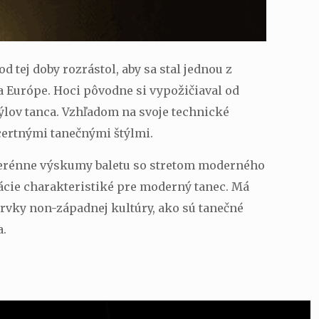
d tej doby rozrástol, aby sa stal jednou z
a Európe. Hoci pôvodne si vypožičiaval od
ýlov tanca. Vzhľadom na svoje technické
certnými tanečnými štýlmi.
 terénne výskumy baletu so stretom moderného
zácie charakteristiké pre moderný tanec. Má
prvky non-západnej kultúry, ako sú tanečné
a.