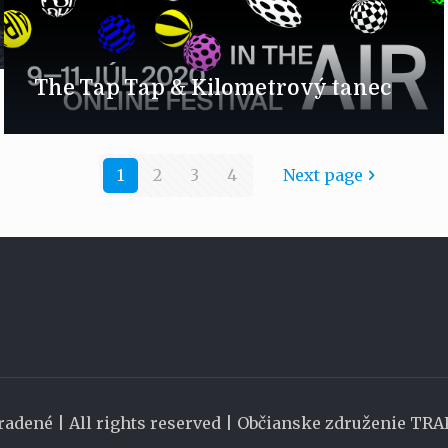
The Tap Tap & Kilometrový tanec
1
2
3
4
Next page
radené | All rights reserved | Občianske združenie TR