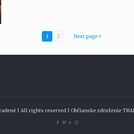
1
2
Next page
radené | All rights reserved | Občianske združenie TR