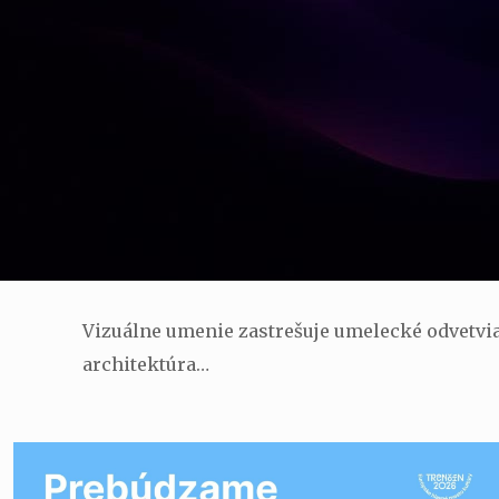
Vizuálne umenie zastrešuje umelecké odvetvia a
architektúra…