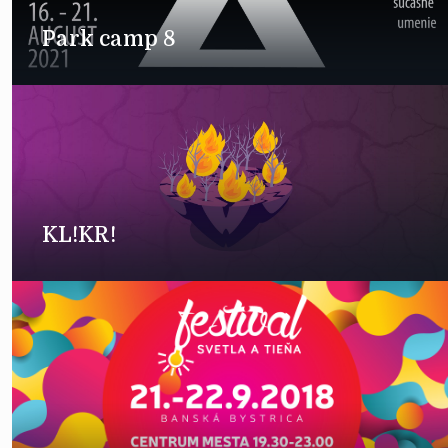
Park camp 8
KL!KR!