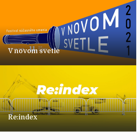
V novom svetle
Re:index