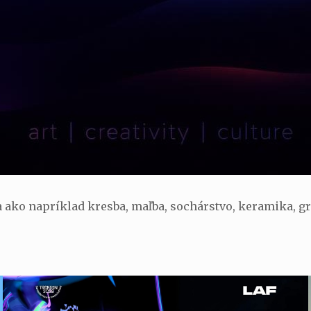
ko napríklad kresba, maľba, sochárstvo, keramika, grafi