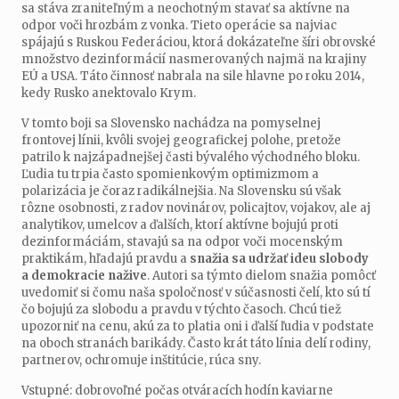
sa stáva zraniteľným a neochotným stavať sa aktívne na
odpor voči hrozbám z vonka. Tieto operácie sa najviac
spájajú s Ruskou Federáciou, ktorá dokázateľne šíri obrovské
množstvo dezinformácií nasmerovaných najmä na krajiny
EÚ a USA. Táto činnosť nabrala na sile hlavne po roku 2014,
kedy Rusko anektovalo Krym.
V tomto boji sa Slovensko nachádza na pomyselnej
frontovej línii, kvôli svojej geografickej polohe, pretože
patrilo k najzápadnejšej časti bývalého východného bloku.
Ľudia tu trpia často spomienkovým optimizmom a
polarizácia je čoraz radikálnejšia. Na Slovensku sú však
rôzne osobnosti, z radov novinárov, policajtov, vojakov, ale aj
analytikov, umelcov a ďalších, ktorí aktívne bojujú proti
dezinformáciám, stavajú sa na odpor voči mocenským
praktikám, hľadajú pravdu a
snažia sa udržať ideu slobody
a demokracie nažive
. Autori sa týmto dielom snažia pomôcť
uvedomiť si čomu naša spoločnosť v súčasnosti čelí, kto sú tí
čo bojujú za slobodu a pravdu v týchto časoch. Chcú tiež
upozorniť na cenu, akú za to platia oni i ďalší ľudia v podstate
na oboch stranách barikády. Často krát táto línia delí rodiny,
partnerov, ochromuje inštitúcie, rúca sny.
Vstupné: dobrovoľné počas otváracích hodín kaviarne