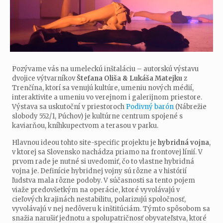
Pozývame vás na umeleckú inštaláciu – autorskú výstavu
dvojice výtvarníkov
Štefana Oliša & Lukáša Matejku
z
Trenčína, ktorí sa venujú kultúre, umeniu nových médií,
interaktivite a umeniu vo verejnom i galerijnom priestore.
Výstava sa uskutoční v priestoroch
Podivný barón
(Nábrežie
slobody 552/1, Púchov) je kultúrne centrum spojené s
kaviarňou, kníhkupectvom a terasou v parku.
Hlavnou ideou tohto site-specific projektu je
hybridná vojna
,
v ktorej sa Slovensko nachádza priamo na frontovej línií. V
prvom rade je nutné si uvedomiť, čo to vlastne hybridná
vojna je. Definície hybridnej vojny sú rôzne a v histórií
ľudstva mala rôzne podoby. V súčasnosti sa tento pojem
viaže predovšetkým na operácie, ktoré vyvolávajú v
cieľových krajinách nestabilitu, polarizujú spoločnosť,
vyvolávajú v nej nedôveru k inštitúciám. Týmto spôsobom sa
snažia narušiť jednotu a spolupatričnosť obyvateľstva, ktoré