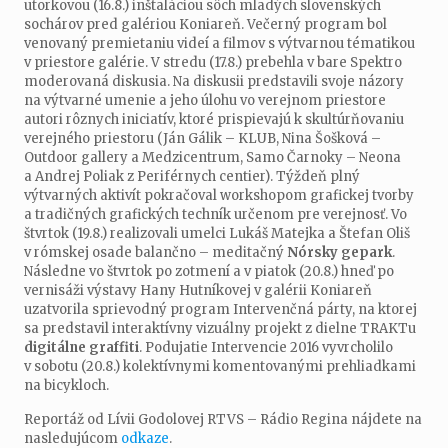
utorkovou (16.8.) inštaláciou sôch mladých slovenských
sochárov pred galériou Koniareň. Večerný program bol
venovaný premietaniu videí a filmov s výtvarnou tématikou
v priestore galérie. V stredu (17.8.) prebehla v bare Spektro
moderovaná diskusia. Na diskusii predstavili svoje názory
na výtvarné umenie a jeho úlohu vo verejnom priestore
autori rôznych iniciatív, ktoré prispievajú k skultúrňovaniu
verejného priestoru (Ján Gálik – KLUB, Nina Šošková –
Outdoor gallery a Medzicentrum, Samo Čarnoky – Neona
a Andrej Poliak z Periférnych centier). Týždeň plný
výtvarných aktivít pokračoval workshopom grafickej tvorby
a tradičných grafických techník určenom pre verejnosť. Vo
štvrtok (19.8.) realizovali umelci Lukáš Matejka a Štefan Oliš
v rómskej osade balančno – meditačný
Nórsky gepark
.
Následne vo štvrtok po zotmení a v piatok (20.8.) hneď po
vernisáži výstavy Hany Hutníkovej v galérii Koniareň
uzatvorila sprievodný program Intervenčná párty, na ktorej
sa predstavil interaktívny vizuálny projekt z dielne TRAKTu
digitálne graffiti
. Podujatie Intervencie 2016 vyvrcholilo
v sobotu (20.8.) kolektívnymi komentovanými prehliadkami
na bicykloch.
Reportáž od Lívii Godolovej RTVS – Rádio Regina nájdete na
nasledujúcom
odkaze
.