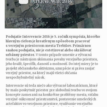
Podujatie Intervencie 2016 je 5. ročník sympózia, ktorého
hlavným cieľom je kreatívnym spôsobom pracovať
s verejným priestorom mesta Trebišov. Primárnou
snahou podujatia, nie je estetizovať alebo skrášľovať
urbánny priestor.
V tomto prípade umenie a výtvarná
tvorba je nástrojom skúmania povahy verejného priestoru,
jeho kvalít, špecifík, daností a možností. Do istej miery je to
projekt občianskeho aktivizmu, uzurpácie si práva zaujať
verejný priestor, na ktorý majú všetci občania
nespochybniteľný nárok.
Intervencie sú teda niečo ako výtvarné laboratórium, ktoré
by malo poskytnúť priestor pre slobodnú tvorbu vo svojom
koncepte zameranú na konkrétne problémy mesta, vzťahu
verejné-súkromné priestranstvá, postavenie umeleckých
artefaktov vo verejnom priestore, využívanie verejného