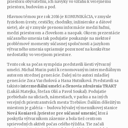
priestoru obyvateľmi, ich návyky vo vzťahu k verejnému
priestoru, budovám a pod.
Hlavnou témou pre rok 2016 je KOMUNIKÁCIA, v zmysle
fyzickom (cesty, cestičky, chodníky, inžinierske a dátové
siete), ale aj v zmysle prenosu informácie medzi ľuďmi,
medzi priestorom a človekom a naopak. Okrem prezentácie
súčasného umenia tak podujatie poukazuje na niektoré
problémové momenty súčasnej spoločnosti a jazykom
výtvarného umenia upriamuje pozornosť na konkrétne
nedostatky vo verejnom priestore.
Tento rok sa počas sympózia predstavili šiesti výtvarný
umelci. Michal Murin patrí k renomovaným intermediálnym
autorom strednej generácie. Ďalej sú to autori mladšej
generácie Zora Varcholová a Hana Hutníková. Predstavili sa
takisto
intermediálni umelci a členovia združenia TRAKT
(Lukáš Matejka, Štefan Oliš a Pavol Soukal). Podujatie
prebiehalo na uliciach, námestiach, v parku a na iných
verejných priestranstvách mesta Trebišov. Ďalším dôležitým
miestom je galéria – budova bývalej výmenníkovej stanice
Nová Koniareň /priestor pre súčasné umenie/,
ktorá
poskytla výtvarníkom zázemie a bola tiež centrom
sprievodných aktivít počas celého týždňa. Tie začali