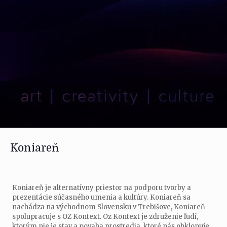
Koniareň
Koniareň je alternatívny priestor na podporu tvorby a
prezentácie súčasného umenia a kultúry. Koniareň sa
nachádza na východnom Slovensku v Trebišove, Koniareň
spolupracuje s OZ Kontext. Oz Kontext je združenie ľudí,
ktorým nie je stav a povaha prostredia, ktoré nás obklopuje,