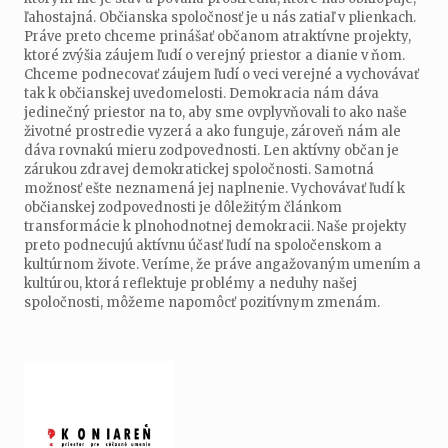
ľahostajná. Občianska spoločnosť je u nás zatiaľ v plienkach.
Práve preto chceme prinášať občanom atraktívne projekty,
ktoré zvýšia záujem ľudí o verejný priestor a dianie v ňom.
Chceme podnecovať záujem ľudí o veci verejné a vychovávať
tak k občianskej uvedomelosti. Demokracia nám dáva
jedinečný priestor na to, aby sme ovplyvňovali to ako naše
životné prostredie vyzerá a ako funguje, zároveň nám ale
dáva rovnakú mieru zodpovednosti. Len aktívny občan je
zárukou zdravej demokratickej spoločnosti. Samotná
možnosť ešte neznamená jej naplnenie. Vychovávať ľudí k
občianskej zodpovednosti je dôležitým článkom
transformácie k plnohodnotnej demokracii. Naše projekty
preto podnecujú aktívnu účasť ľudí na spoločenskom a
kultúrnom živote. Veríme, že práve angažovaným umením a
kultúrou, ktorá reflektuje problémy a neduhy našej
spoločnosti, môžeme napomôcť pozitívnym zmenám.