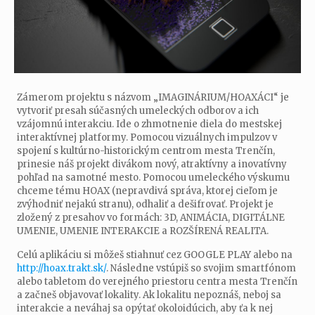
Zámerom projektu s názvom „IMAGINÁRIUM/HOAXÁCI“ je
vytvoriť presah súčasných umeleckých odborov a ich
vzájomnú interakciu. Ide o zhmotnenie diela do mestskej
interaktívnej platformy. Pomocou vizuálnych impulzov v
spojení s kultúrno-historickým centrom mesta Trenčín,
prinesie náš projekt divákom nový, atraktívny a inovatívny
pohľad na samotné mesto. Pomocou umeleckého výskumu
chceme tému HOAX (nepravdivá správa, ktorej cieľom je
zvýhodniť nejakú stranu), odhaliť a dešifrovať. Projekt je
zložený z presahov vo formách: 3D, ANIMÁCIA, DIGITÁLNE
UMENIE, UMENIE INTERAKCIE a ROZŠÍRENÁ REALITA.
Celú aplikáciu si môžeš stiahnuť cez GOOGLE PLAY alebo na
http://hoax.trakt.sk/
. Následne vstúpiš so svojim smartfónom
alebo tabletom do verejného priestoru centra mesta Trenčín
a začneš objavovať lokality. Ak lokalitu nepoznáš, neboj sa
interakcie a neváhaj sa opýtať okoloidúcich, aby ťa k nej