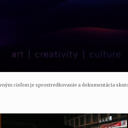
avným cieľom je sprostredkovanie a dokumentácia skuto