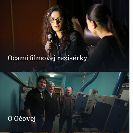
Očami filmovej režisérky
O Očovej