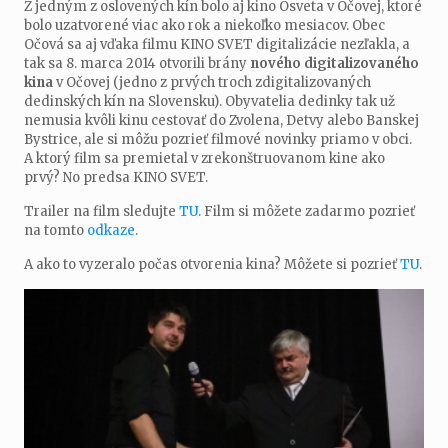
Z jedným z oslovených kín bolo aj kino Osveta v Očovej, ktoré
bolo uzatvorené viac ako rok a niekoľko mesiacov. Obec
Očová sa aj vďaka filmu KINO SVET digitalizácie nezľakla, a
tak sa 8. marca 2014 otvorili brány
nového digitalizovaného
kina
v Očovej (jedno z prvých troch zdigitalizovaných
dedinských kín na Slovensku). Obyvatelia dedinky tak už
nemusia kvôli kinu cestovať do Zvolena, Detvy alebo Banskej
Bystrice, ale si môžu pozrieť filmové novinky priamo v obci.
A ktorý film sa premietal v zrekonštruovanom kine ako
prvý? No predsa KINO SVET.
Trailer na film sledujte
TU
. Film si môžete zadarmo pozrieť
na tomto
odkaze
.
A ako to vyzeralo počas otvorenia kina? Môžete si pozrieť
TU
.