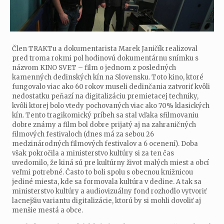
Člen TRAKTu a dokumentarista Marek Janičík realizoval
pred troma rokmi pol hodinovú dokumentárnu snímku s
názvom KINO SVET – film o jednom z posledných
kamenných dedinských kín na Slovensku. Toto kino, ktoré
fungovalo viac ako 60 rokov museli dedinčania zatvoriť kvôli
nedostatku peňazí na digitalizáciu premietacej techniky,
kvôli ktorej bolo vtedy pochovaných viac ako 70% klasických
kín. Tento tragikomický príbeh sa stal vďaka sfilmovaniu
dobre známy a film bol dobre prijatý aj na zahraničných
filmových festivaloch (dnes má za sebou 26
medzinárodných filmových festivalov a 6 ocenení). Doba
však pokročila a ministerstvo kultúry si za ten čas
uvedomilo, že kiná sú pre kultúrny život malých miest a obcí
veľmi potrebné. Často to boli spolu s obecnou knižnicou
jediné miesta, kde sa formovala kultúra v dedine. A tak sa
ministerstvo kultúry a audiovizuálny fond rozhodlo vytvoriť
lacnejšiu variantu digitalizácie, ktorú by si mohli dovoliť aj
menšie mestá a obce.