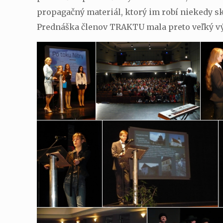
propagačný materiál, ktorý im robí niekedy sk
Prednáška členov TRAKTU mala preto veľký výz