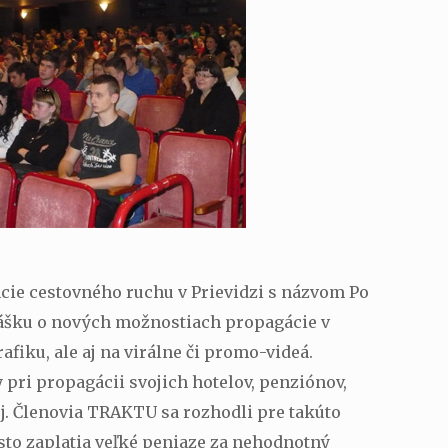
ncie cestovného ruchu v Prievidzi s názvom Po
nášku o nových možnostiach propagácie v
iku, ale aj na virálne či promo-videá.
 pri propagácii svojich hotelov, penziónov,
ej. Členovia TRAKTU sa rozhodli pre takúto
sto zaplatia veľké peniaze za nehodnotný