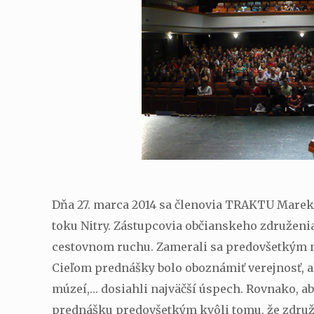
Dňa 27. marca 2014 sa členovia TRAKTU Marek 
toku Nitry. Zástupcovia občianskeho združen
cestovnom ruchu. Zamerali sa predovšetkým na
Cieľom prednášky bolo oboznámiť verejnosť, al
múzeí,… dosiahli najväčší úspech. Rovnako, ab
prednášku predovšetkým kvôli tomu, že združe