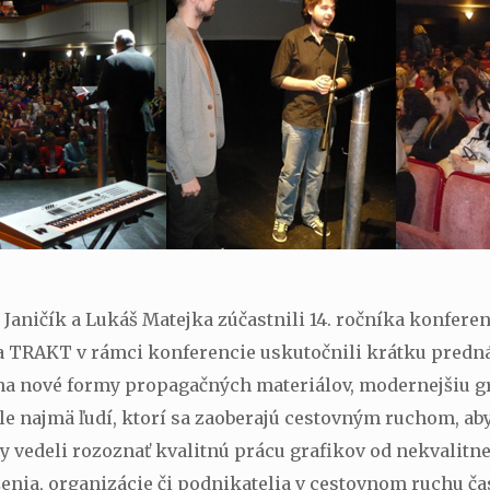
Janičík a Lukáš Matejka zúčastnili 14. ročníka konfere
ia TRAKT v rámci konferencie uskutočnili krátku pred
 nové formy propagačných materiálov, modernejšiu graf
e najmä ľudí, ktorí sa zaoberajú cestovným ruchom, aby
y vedeli rozoznať kvalitnú prácu grafikov od nekvalitn
nia, organizácie či podnikatelia v cestovnom ruchu ča