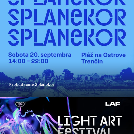
Prebúdzame Splanekor