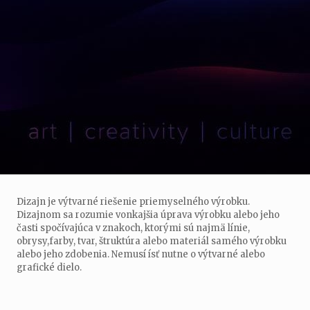
Dizajn je výtvarné riešenie priemyselného výrobku.
Dizajnom sa rozumie vonkajšia úprava výrobku alebo jeho
časti spočívajúca v znakoch, ktorými sú najmä línie,
obrysy,farby, tvar, štruktúra alebo materiál samého výrobku
alebo jeho zdobenia. Nemusí ísť nutne o výtvarné alebo
grafické dielo.