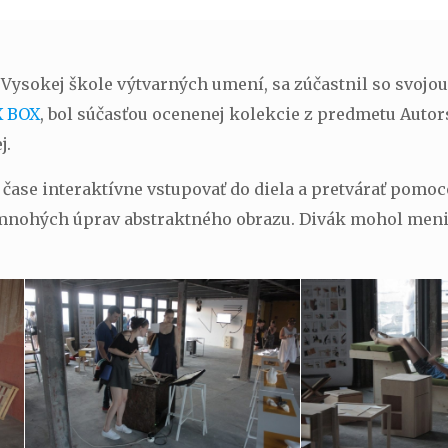
Vysokej škole výtvarných umení, sa zúčastnil so svojou
X BOX
, bol súčasťou ocenenej kolekcie z predmetu Autors
j.
 čase interaktívne vstupovať do diela a pretvárať pom
mnohých úprav abstraktného obrazu. Divák mohol meniť f