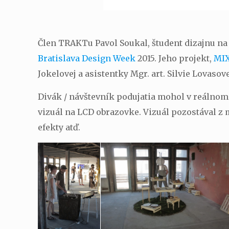
Člen TRAKTu Pavol Soukal, študent dizajnu na 
Bratislava Design Week
2015. Jeho projekt,
MI
Jokelovej a asistentky Mgr. art. Silvie Lovasove
Divák / návštevník podujatia mohol v reálnom
vizuál na LCD obrazovke. Vizuál pozostával z 
efekty atď.