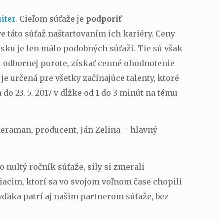
iter
. Cieľom súťaže je
podporiť
ve táto súťaž naštartovaním ich kariéry. Ceny
nsku je len málo podobných súťaží. Tie sú však
odbornej porote, získať cenné ohodnotenie
e určená pre všetky začínajúce talenty, ktoré
do 23. 5. 2017 v dĺžke od 1 do 3 minút na tému
meraman, producent, Ján Zelina – hlavný
ultý ročník súťaže, sily si zmerali
žiacim, ktorí sa vo svojom voľnom čase chopili
 vďaka patrí aj našim partnerom súťaže, bez