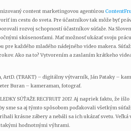
ganizovaný content marketingovou agentúrou
ContentFru
voriť im cestu do sveta. Pre účastníkov tak môže byť prá
dporovali rozvoj schopností účastníkov súťaže. Na Slove
očnými skúsenosťami. Mať možnosť ukázať svoju prácu 
ou pre každého mladého nádejného video makera. Súťaž j
 rokov. Ako na to? Vytvorením a zaslaním krátkeho videa 
a, ArtD. (TRAKT) – digitálny výtvarník, Ján Pataky – ka
eter Buran – kameraman, fotograf.
 SÚŤAŽE RECFRUIT 2017. Aj napriek faktu, že išlo o n
adi by sme sa aj týmto spôsobom poďakovali všetkým súťa
trihali krásne zábery a nebáli sa ich ukázať svetu. Veľká
ť takými hodnotnými výhrami.