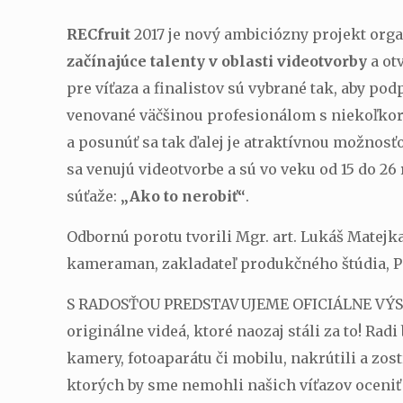
RECfruit
2017 je nový ambiciózny projekt or
začínajúce talenty v oblasti videotvorby
a ot
pre víťaza a finalistov sú vybrané tak, aby po
venované väčšinou profesionálom s niekoľkor
a posunúť sa tak ďalej je atraktívnou možnosť
sa venujú videotvorbe a sú vo veku od 15 do 26
súťaže:
„Ako to nerobiť“
.
Odbornú porotu tvorili Mgr. art. Lukáš Matejk
kameraman, zakladateľ produkčného štúdia, P
S RADOSŤOU PREDSTAVUJEME OFICIÁLNE VÝSLEDKY
originálne videá, ktoré naozaj stáli za to! R
kamery, fotoaparátu či mobilu, nakrútili a zos
ktorých by sme nemohli našich víťazov oceni