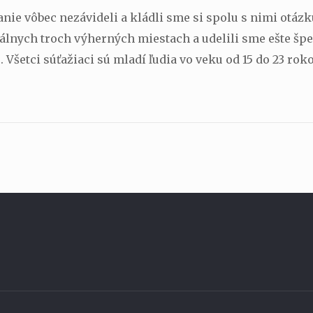
e vôbec nezávideli a kládli sme si spolu s nimi otázku
álnych troch výherných miestach a udelili sme ešte špe
e
. Všetci súťažiaci sú mladí ľudia vo veku od 15 do 23 rok