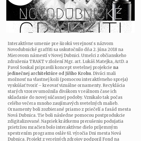
Interaktívne umenie pre širokú verejnosť s názvom
Novodubnické graffiti sa uskutočnilo dňa 2. júna 2018 na
Mierovom námestí v Novej Dubnici. Umelci z občianskeho
združenia TRAKT v zložení Mgr. art. Lukáš Matejka, ArtD. a
Pavol Soukal pripravili koncept svetelnej projekcie
na
jedinečnej architektúre od Jiřiho Krohu
. Diváci mali
možnosť na vlastnej koži (pomocou interaktívneho spreja)
vyskúšať tvoriť – kreovať vizuálne ornamenty. Recyklácia
starých vzorov umožnila divákom v reálnom čase ich
skladanie do novej súčasnej podoby. Vznikalo tak počas
celého večera mnoho zaujímavých svetelných malieb.
Ornamenty boli zozbierané priamo z priečelí a fasád mesta
Nová Dubnica. Tie boli následne pomocou postprodukcie
zdigitalizované. Napriek krátkemu prerušeniu podujatia
prietržou mračien bolo interaktívne dielo príjemným
spestrením programu osláv 61. výročia Dni mesta Nová
Dubnica. Projekt z verejných zdrojov podporil Fond na