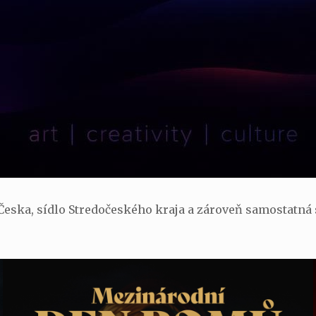
 Česka, sídlo Stredočeského kraja a zároveň samostatná