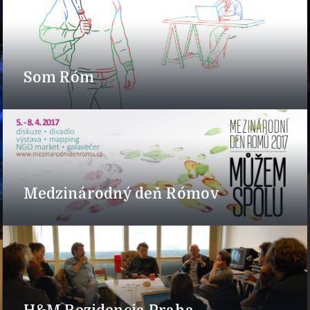
Som Róm
Medzinárodný deň Rómov