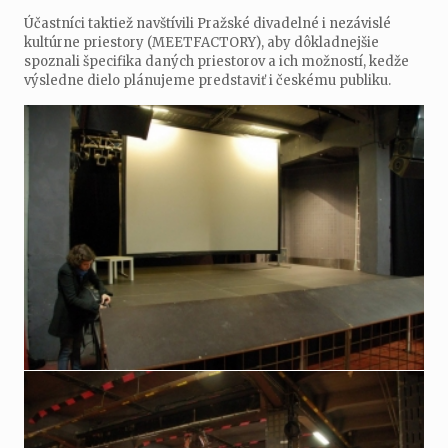
Účastníci taktiež navštívili Pražské divadelné i nezávislé
kultúrne priestory (MEETFACTORY), aby dôkladnejšie
spoznali špecifika daných priestorov a ich možností, kedže
výsledne dielo plánujeme predstaviť i českému publiku.