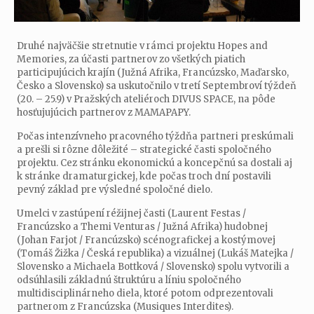
Druhé najväčšie stretnutie v rámci projektu Hopes and
Memories, za účasti partnerov zo všetkých piatich
participujúcich krajín (Južná Afrika, Francúzsko, Maďarsko,
Česko a Slovensko) sa uskutočnilo v tretí Septembroví týždeň
(20. – 25.9) v Pražských ateliéroch DIVUS SPACE, na pôde
hosťujujúcich partnerov z MAMAPAPY.
Počas intenzívneho pracovného týždňa partneri preskúmali
a prešli si rôzne dôležité – strategické časti spoločného
projektu. Cez stránku ekonomickú a koncepčnú sa dostali aj
k stránke dramaturgickej, kde počas troch dní postavili
pevný základ pre výsledné spoločné dielo.
Umelci v zastúpení réžijnej časti (Laurent Festas /
Francúzsko a Themi Venturas / Južná Afrika) hudobnej
(Johan Farjot / Francúzsko) scénografickej a kostýmovej
(Tomáš Žižka / Česká republika) a vizuálnej (Lukáš Matejka /
Slovensko a Michaela Bottková / Slovensko) spolu vytvorili a
odsúhlasili základnú štruktúru a líniu spoločného
multidisciplinárneho diela, ktoré potom odprezentovali
partnerom z Francúzska (Musiques Interdites).