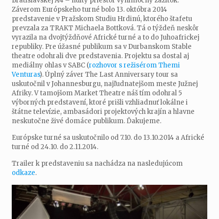
Bratislavskej A4 – nultý priestor výnimočný zážitok.
Záverom Európskeho turné bolo 13. októbra 2014
predstavenie v Pražskom Studiu Hrdinú, ktorého štafetu
prevzala za TRAKT Michaela Bottková. Tá o týždeň neskôr
vyrazila na dvojtýždňové Africké turné a to do Juhoafrickej
republiky. Pre úžasné publikum sa v Durbanskom Stable
theatre odohrali dve predstavenia. Projektu sa dostal aj
mediálny ohlas v SABC (
rozhovor s režisérom Themi
Venturas
). Úplný záver The Last Anniversary tour sa
uskutočnil v Johannesburgu, najľudnatejšom meste Južnej
Afriky. V tamojšom Market Theatre náš tím odohral 5
výborných predstavení, ktoré prišli vzhliadnuť lokálne i
štátne televízie, ambasádori projektových krajín a hlavne
neskutočne živé domáce publikum. Ďakujeme.
Európske turné sa uskutočnilo od 7.10. do 13.10.2014 a Africké
turné od 24.10. do 2.11.2014.
Trailer k predstaveniu sa nachádza na nasledujúcom
odkaze
.