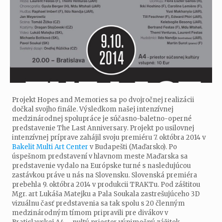
Projekt Hopes and Memories sa po dvojročnej realizácii
dočkal svojho finále. Výsledkom našej intenzívnej
medzinárodnej spolupráce je súčasno-baletno-operné
predstavenie The Last Anniversary. Projekt po usilovnej
intenzívnej príprave zahájil svoju premiéru 7. októbra 2014 v
Bakelit Multi Art Center
v Budapešti (Maďarsko). Po
úspešnom predstavení v hlavnom meste Maďarska sa
predstavenie vydalo na Európske turné s nasledujúcou
zastávkou práve u nás na Slovensku. Slovenská premiéra
prebehla 9. októbra 2014 v produkcii TRAKTu. Pod záštitou
Mgr. art Lukáša Matejku a Pala Soukala zastrešujúceho 3D
vizuálnu časť predstavenia sa tak spolu s 20 členným
medzinárodným tímom pripravili pre divákov v