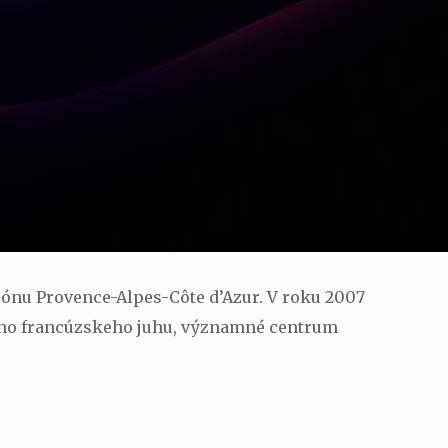
ónu Provence-Alpes-Côte d’Azur. V roku 2007
lého francúzskeho juhu, významné centrum