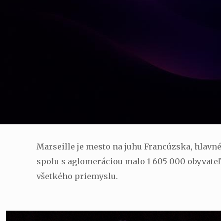
Marseille je mesto na juhu Francúzska, hlav
spolu s aglomeráciou malo 1 605 000 obyvateľ
všetkého priemyslu.