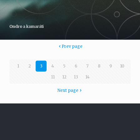
Ondro a kamaráti
Prev page
1
2
3
4
5
6
7
8
9
10
11
12
13
14
Next page