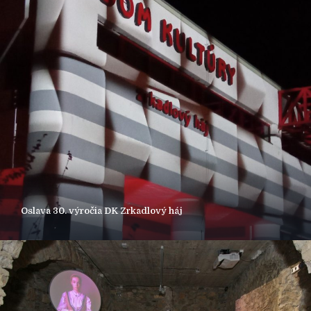
Oslava 30. výročia DK Zrkadlový háj