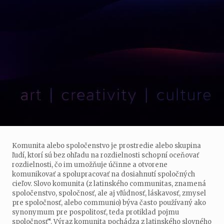
Komunita alebo spoločenstvo je prostredie alebo skupina
ľudí, ktorí sú bez ohľadu na rozdielnosti schopní oceňovať
rozdielnosti, čo im umožňuje účinne a otvorene
komunikovať a spolupracovať na dosiahnutí spoločných
cieľov. Slovo komunita (z latinského communitas, znamená
spoločenstvo, spoločnosť, ale aj vľúdnosť, láskavosť, zmysel
pre spoločnosť, alebo communio) býva často používaný ako
synonymum pre pospolitosť, teda protiklad pojmu
spoločnosť“. Výraz komunita pochádza z latinského slovného