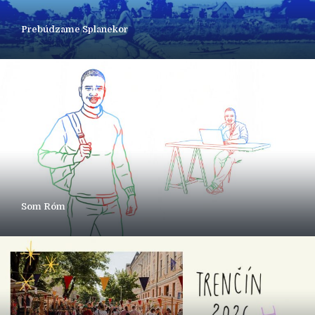
Prebúdzame Splanekor
Som Róm