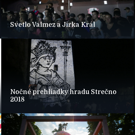
Svetlo Valmez a Jirka Král
Nočné prehliadky hradu Strečno
2018