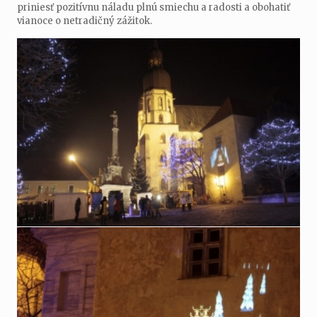
priniesť pozitívnu náladu plnú smiechu a radosti a obohatiť
vianoce o netradičný zážitok.