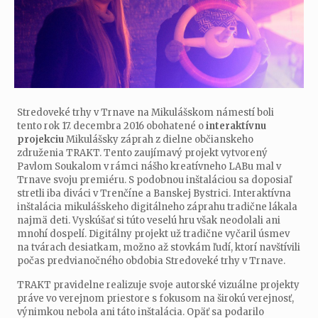
Stredoveké trhy v Trnave na Mikulášskom námestí boli
tento rok 17. decembra 2016 obohatené o
interaktívnu
projekciu
Mikulášsky záprah z dielne občianskeho
združenia TRAKT. Tento zaujímavý projekt vytvorený
Pavlom Soukalom v rámci nášho kreatívneho LABu mal v
Trnave svoju premiéru. S podobnou inštaláciou sa doposiaľ
stretli iba diváci v Trenčíne a Banskej Bystrici. Interaktívna
inštalácia mikulášskeho digitálneho záprahu tradične lákala
najmä deti. Vyskúšať si túto veselú hru však neodolali ani
mnohí dospelí. Digitálny projekt už tradične vyčaril úsmev
na tvárach desiatkam, možno až stovkám ľudí, ktorí navštívili
počas predvianočného obdobia Stredoveké trhy v Trnave.
TRAKT pravidelne realizuje svoje autorské vizuálne projekty
práve vo verejnom priestore s fokusom na širokú verejnosť,
výnimkou nebola ani táto inštalácia. Opäť sa podarilo