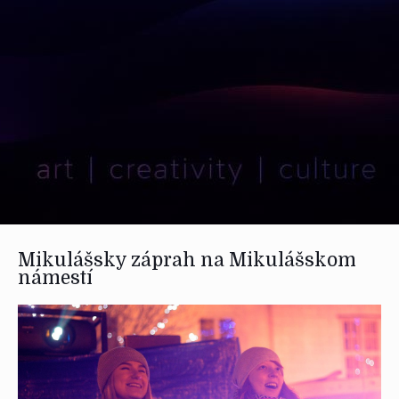
Mikulášsky záprah na Mikulášskom
námestí