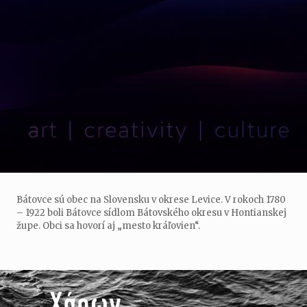
Bátovce sú obec na Slovensku v okrese Levice. V rokoch 1780
– 1922 boli Bátovce sídlom Bátovského okresu v Hontianskej
župe. Obci sa hovorí aj „mesto kráľovien“.