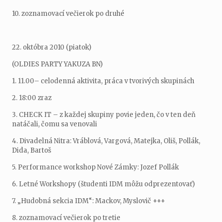
10. zoznamovací večierok po druhé
22. októbra 2010 (piatok)
(OLDIES PARTY YAKUZA BN)
1. 11.00– celodenná aktivita, práca v tvorivých skupinách
2. 18:00 zraz
3. CHECK IT – z každej skupiny povie jeden, čo v ten deň
natáčali, čomu sa venovali
4. Divadelná Nitra: Vráblová, Vargová, Matejka, Oliš, Pollák,
Dida, Bartoš
5. Performance workshop Nové Zámky: Jozef Pollák
6. Letné Workshopy (študenti IDM môžu odprezentovať)
7. „Hudobná sekcia IDM“: Mackov, Myslovič +++
8. zoznamovací večierok po tretie