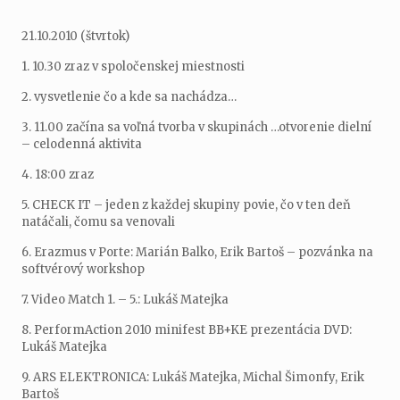
21.10.2010 (štvrtok)
1. 10.30 zraz v spoločenskej miestnosti
2. vysvetlenie čo a kde sa nachádza…
3. 11.00 začína sa voľná tvorba v skupinách …otvorenie dielní
– celodenná aktivita
4. 18:00 zraz
5. CHECK IT – jeden z každej skupiny povie, čo v ten deň
natáčali, čomu sa venovali
6. Erazmus v Porte: Marián Balko, Erik Bartoš – pozvánka na
softvérový workshop
7. Video Match 1. – 5.: Lukáš Matejka
8. PerformAction 2010 minifest BB+KE prezentácia DVD:
Lukáš Matejka
9. ARS ELEKTRONICA: Lukáš Matejka, Michal Šimonfy, Erik
Bartoš