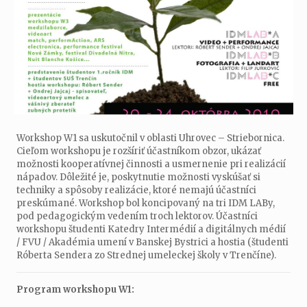
Workshop W1 sa uskutočnil v oblasti Uhrovec – Striebornica.
Cieľom workshopu je rozšíriť účastníkom obzor, ukázať
možnosti kooperatívnej činnosti a usmernenie pri realizácií
nápadov. Dôležité je, poskytnutie možnosti vyskúšať si
techniky a spôsoby realizácie, ktoré nemajú účastníci
preskúmané. Workshop bol koncipovaný na tri IDM LABy,
pod pedagogickým vedením troch lektorov. Účastníci
workshopu študenti Katedry Intermédií a digitálnych médií
/ FVU / Akadémia umení v Banskej Bystrici a hostia (študenti
Róberta Sendera zo Strednej umeleckej školy v Trenčíne).
Program workshopu W1: