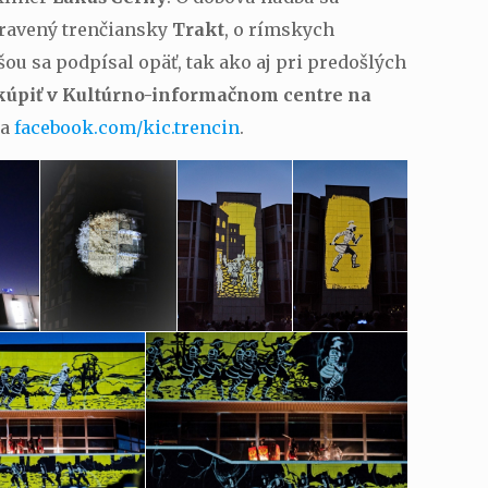
pravený trenčiansky
Trakt
, o rímskych
 šou sa podpísal opäť, tak ako aj pri predošlých
kúpiť v Kultúrno-informačnom centre na
na
facebook.com/kic.trencin
.