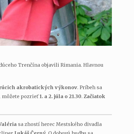
udúceho Trenčína objavili Rimania. Hlavnou
erúcich akrobatických výkonov
. Príbeh sa
si môžete pozrieť
1. a 2. júla o 21.30
.
Začiatok
aléria
sa zhostí herec Mestského divadla
kliner
Lukáš Černý
. O dobovú hudbu sa