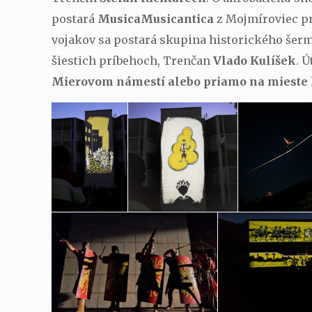
postará
MusicaMusicantica
z Mojmíroviec pr
vojakov sa postará skupina historického šer
šiestich príbehoch, Trenčan
Vlado Kulíšek
. 
Mierovom námestí alebo priamo na mieste