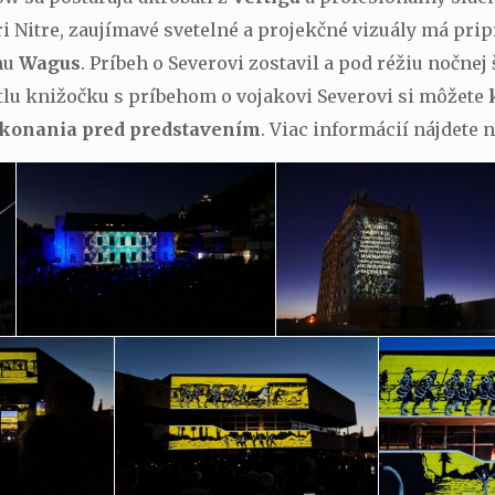
i Nitre, zaujímavé svetelné a projekčné vizuály má pri
mu
Wagus
. Príbeh o Severovi zostavil a pod réžiu nočnej
Útlu knižočku s príbehom o vojakovi Severovi si môžete
 konania pred predstavením
. Viac informácií nájdete 