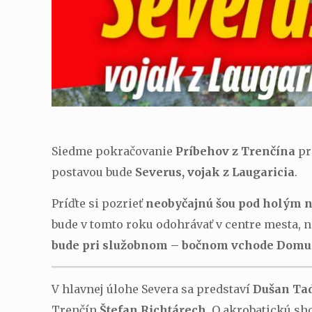
Siedme pokračovanie
Príbehov z Trenčína
pr
postavou bude
Severus, vojak z Laugaricia
.
Príďte si pozrieť
neobyčajnú šou pod holým
bude v tomto roku odohrávať v centre mesta, 
bude pri služobnom – bočnom vchode Domu
V hlavnej úlohe Severa sa predstaví
Dušan Ta
Trenčín
Štefan Richtárech
. O akrobatickú sh