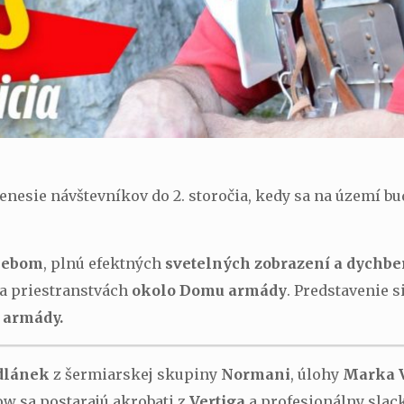
enesie návštevníkov do 2. storočia, kedy sa na území b
 nebom
, plnú efektných
svetelných zobrazení a dychb
na priestranstvách
okolo Domu armády
. Predstavenie 
 armády.
dlánek
z šermiarskej skupiny
Normani
, úlohy
Marka V
ow sa postarajú akrobati z
Vertiga
a profesionálny slac