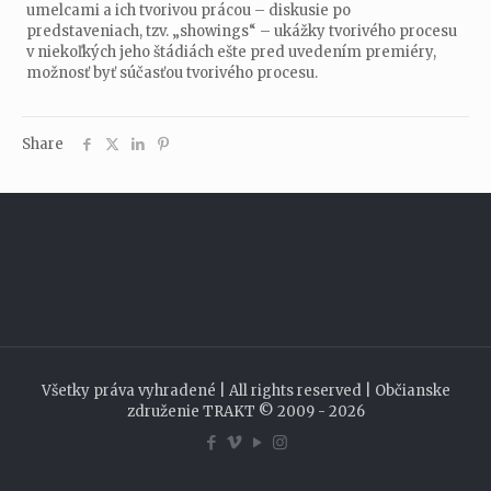
umelcami a ich tvorivou prácou – diskusie po
predstaveniach, tzv. „showings“ – ukážky tvorivého procesu
v niekoľkých jeho štádiách ešte pred uvedením premiéry,
možnosť byť súčasťou tvorivého procesu.
Share
Všetky práva vyhradené | All rights reserved | Občianske
združenie TRAKT © 2009 - 2026