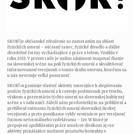
SKOK! je občianské združenie so zameraním na oblasť
fyzických umení – súčasný tanec, fyzické divadlo a ďalšie
divadelné formy vychádzajúce z práce s telom. Vzniklo v
roku 2011. V prvom rade je našim záujmom mapovať dianie
na slovenskej scéne na poli fyzických umení a skvalitňovať
informovanosť verejnosti o tomto druhu umenia, ktorému sa
u nás nevenuje veľká pozornosť.
SKOK! organizuje vlastné aktivity smerujúce k zlepšovaniu
pozície fyzických umení a k rozvoju podmienok pre tvorbu,
výskum a prezentáciu týchto umení na slovenskej kultúrnej
scéne a v zahraničí. Záleží nám predovšetkým na priblížení a
prehĺbení vnímania fyzických umení slovenskej širokej
verejnosti a preto ponúkame cykly seminárov pre verejnosť
formou neformálneho vzdelávania – tzv. W ktoré je
prepojené spriblížením práce umelcov divákom aj cez
aktivity prinášajúce možnosť priameho kontaktu s