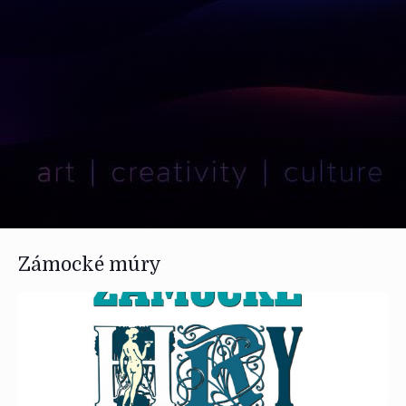
Zámocké múry