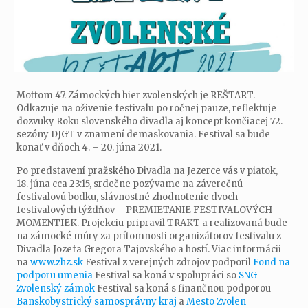
Mottom 47. Zámockých hier zvolenských je REŠTART.
Odkazuje na oživenie festivalu po ročnej pauze, reflektuje
dozvuky Roku slovenského divadla aj koncept končiacej 72.
sezóny DJGT v znamení demaskovania. Festival sa bude
konať v dňoch 4. – 20. júna 2021.
Po predstavení pražského Divadla na Jezerce vás v piatok,
18. júna cca 23:15, srdečne pozývame na záverečnú
festivalovú bodku, slávnostné zhodnotenie dvoch
festivalových týždňov – PREMIETANIE FESTIVALOVÝCH
MOMENTIEK. Projekciu pripravil TRAKT a realizovaná bude
na zámocké múry za prítomnosti organizátorov festivalu z
Divadla Jozefa Gregora Tajovského a hostí. Viac informácii
na
www.zhz.sk
Festival z verejných zdrojov podporil
Fond na
podporu umenia
Festival sa koná v spolupráci so
SNG
Zvolenský zámok
Festival sa koná s finančnou podporou
Banskobystrický samosprávny kraj
a
Mesto Zvolen