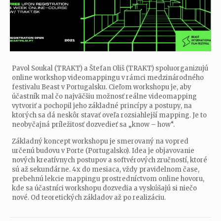
Pavol Soukal (TRAKT) a Štefan Oliš (TRAKT) spoluorganizujú
online workshop videomappingu v rámci medzinárodného
festivalu Beast v Portugalsku. Cieľom workshopu je, aby
účastník mal čo najväčšiu možnosť reálne videomapping
vytvoriť a pochopil jeho základné princípy a postupy, na
ktorých sa dá neskôr stavať oveľa rozsiahlejší mapping. Je to
neobyčajná príležitosť dozvedieť sa „know – how“.
Základný koncept workshopu je smerovaný na vopred
určenú budovu v Porte (Portugalsko). Idea je objavovanie
nových kreatívnych postupov a softvérových zručností, ktoré
sú až sekundárne. 4x do mesiaca, vždy pravidelnom čase,
prebehnú lekcie mappingu prostredníctvom online hovoru,
kde sa účastníci workshopu dozvedia a vyskúšajú si niečo
nové. Od teoretických základov až po realizáciu.