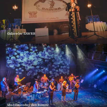
Galavečer SAWRR
Medzinárodný deň Rómov