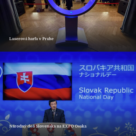
Laserová harfa v Prahe
Národný deň Slovenska na EXPO Osaka