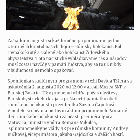
Začiatkom augusta si každoročne pripomíname jednu
z temných kapitol našich dejín – Rómsky holokaust. Bol
rovnako krutý a šialený ako holokaust Židovského
obyvateľstva. Toto nacistické vyhladzovanie rás a národov
musí zostať navždy v pamäti ľudstva, aby sa to už nikdy
v budúcnosti nemohlo opakovať.
Spomienka s kultúrnym programom v réžii Davida Tišera sa
uskutočnila 2. augusta 2020 od 12:00 v areáli Múzea SNP v
Banskej Bystrici. Už v priebehu týždňa počas návštevy
Banskobystrického kraja si prišla uctiť pamiatku obetí
rómskeho holokaustu prezidentka Zuzana Čaputová.
V nedeľu si občania pietnym aktom pripomenuli Pamätný
deň rómskeho holokaustu za účasti premiéra Igora
Matoviča, ministra vnútra Romana Mikulca,
splnomocnenkyne vlády SR pre rómske komunity Andrey
Bučkovej, viceprimátora Jakuba Gajdošíka a ďalších hostí.