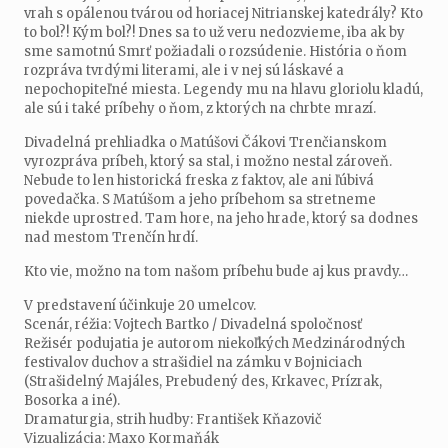
vrah s opálenou tvárou od horiacej Nitrianskej katedrály? Kto
to bol?! Kým bol?! Dnes sa to už veru nedozvieme, iba ak by
sme samotnú Smrť požiadali o rozsúdenie. História o ňom
rozpráva tvrdými literami, ale i v nej sú láskavé a
nepochopiteľné miesta. Legendy mu na hlavu gloriolu kladú,
ale sú i také príbehy o ňom, z ktorých na chrbte mrazí.
Divadelná prehliadka o Matúšovi Čákovi Trenčianskom
vyrozpráva príbeh, ktorý sa stal, i možno nestal zároveň.
Nebude to len historická freska z faktov, ale ani ľúbivá
povedačka. S Matúšom a jeho príbehom sa stretneme
niekde uprostred. Tam hore, na jeho hrade, ktorý sa dodnes
nad mestom Trenčín hrdí.
Kto vie, možno na tom našom príbehu bude aj kus pravdy…
V predstavení účinkuje 20 umelcov.
Scenár, réžia: Vojtech Bartko / Divadelná spoločnosť
Režisér podujatia je autorom niekoľkých Medzinárodných
festivalov duchov a strašidiel na zámku v Bojniciach
(Strašidelný Majáles, Prebudený des, Krkavec, Prízrak,
Bosorka a iné).
Dramaturgia, strih hudby: František Kňazovič
Vizualizácia: Maxo Kormaňák