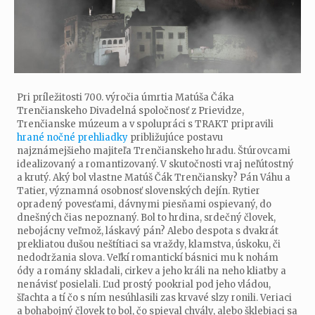
Pri príležitosti 700. výročia úmrtia Matúša Čáka
Trenčianskeho Divadelná spoločnosť z Prievidze,
Trenčianske múzeum a v spolupráci s TRAKT pripravili
hrané nočné prehliadky
približujúce postavu
najznámejšieho majiteľa Trenčianskeho hradu. Štúrovcami
idealizovaný a romantizovaný. V skutočnosti vraj neľútostný
a krutý. Aký bol vlastne Matúš Čák Trenčiansky? Pán Váhu a
Tatier, významná osobnosť slovenských dejín. Rytier
opradený povesťami, dávnymi piesňami ospievaný, do
dnešných čias nepoznaný. Bol to hrdina, srdečný človek,
nebojácny veľmož, láskavý pán? Alebo despota s dvakrát
prekliatou dušou neštítiaci sa vraždy, klamstva, úskoku, či
nedodržania slova. Veľkí romantickí básnici mu k nohám
ódy a romány skladali, cirkev a jeho králi na neho kliatby a
nenávisť posielali. Ľud prostý pookrial pod jeho vládou,
šľachta a tí čo s ním nesúhlasili zas krvavé slzy ronili. Veriaci
a bohabojný človek to bol, čo spieval chvály, alebo šklebiaci sa