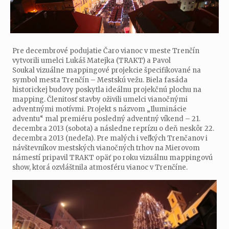
Pre decembrové podujatie Čaro vianoc v meste Trenčín
vytvorili umelci Lukáš Matejka (TRAKT) a Pavol
Soukal vizuálne mappingové projekcie špecifikované na
symbol mesta Trenčín – Mestskú vežu. Biela fasáda
historickej budovy poskytla ideálnu projekčnú plochu na
mapping. Členitosť stavby oživili umelci vianočnými
adventnými motívmi. Projekt s názvom „Iluminácie
adventu“ mal premiéru posledný adventný víkend – 21.
decembra 2013 (sobota) a následne reprízu o deň neskôr 22.
decembra 2013 (nedeľa). Pre malých i veľkých Trenčanov i
návštevníkov mestských vianočných trhov na Mierovom
námestí pripavil TRAKT opäť po roku vizuálnu mappingovú
show, ktorá ozvláštnila atmosféru vianoc v Trenčíne.