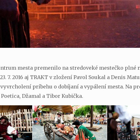
entrum mesta premenilo na stredoveké mestečko plné ry
23. 7. 2016 aj TRAKT v zložení Pavol Soukal a Denis Ma
 vyvrcholení príbehu o dobíjaní a vypálení mesta. Na
Poetica, Džamal a Tibor Kubička.