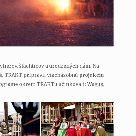
tierov, šľachticov a urodzených dám. Na
tuš. TRAKT pripravil viacnásobnú
projekciu
 programe okrem TRAKTu učinkovali: Wagus,