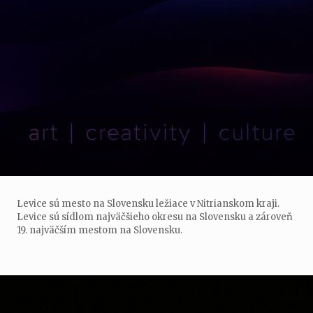
Levice sú mesto na Slovensku ležiace v Nitrianskom kraji.
Levice sú sídlom najväčšieho okresu na Slovensku a zároveň
19. najväčším mestom na Slovensku.