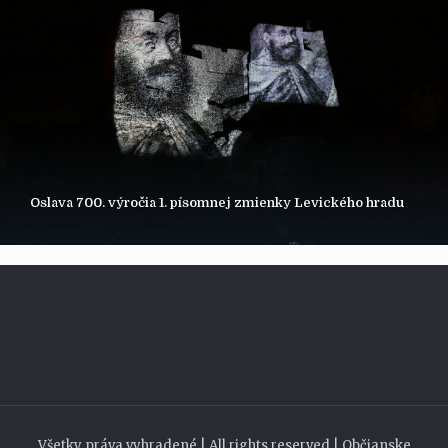
Oslava 700. výročia 1. písomnej zmienky Levického hradu
Všetky práva vyhradené | All rights reserved | Občianske