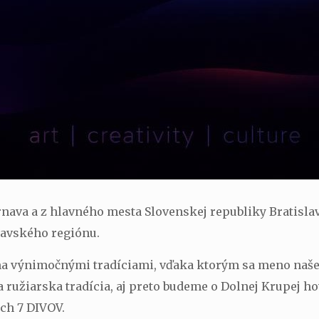
ava a z hlavného mesta Slovenskej republiky Bratislavy
navského regiónu.
oma výnimočnými tradíciami, vďaka ktorým sa meno naše
 ružiarska tradícia, aj preto budeme o Dolnej Krupej ho
ch 7 DIVOV.