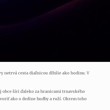
 netrvá cesta diaľnicou dlhšie ako hodinu. V
j obce šíri ďaleko za hranicami trnavského
voriť ako o dedine hudby a ruží. Okrem toho