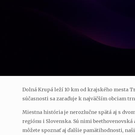
Dolná Krupá leží 10 km od krajského mesta Trn
súčasnosti sa zaraďuje k najväčším obciam tr
Miestna história je nerozlučne spätá aj s dv
regiónu i Slovenska. Sú nimi beethovenovská a
môžete spoznať aj ďalšie pamätihodnosti, naši