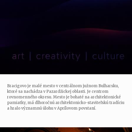
Bracigovo je malé mesto v centrálnom južnom Bulharsku,
ktoré sa nachádza v Pazardžickej oblasti. Je centrom
rovnomenného okresu. Mesto je bohaté na architektonické
pamiatky, má dlhoročnú architektonicko-staviteľskú tradíciu
a hralo významnú úlohu v Aprílovom povstaní.