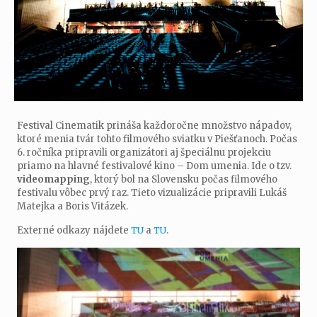
Festival Cinematik prináša každoročne množstvo nápadov,
ktoré menia tvár tohto filmového sviatku v Piešťanoch. Počas
6. ročníka pripravili organizátori aj špeciálnu projekciu
priamo na hlavné festivalové kino – Dom umenia. Ide o tzv.
videomapping
, ktorý bol na Slovensku počas filmového
festivalu vôbec prvý raz. Tieto vizualizácie pripravili Lukáš
Matejka a Boris Vitázek.
Externé odkazy nájdete
a
.
TU
TU