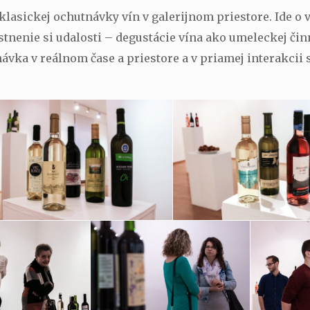
klasickej ochutnávky vín v galerijnom priestore. Ide o
astnenie si udalosti – degustácie vína ako umeleckej č
ávka v reálnom čase a priestore a v priamej interakcii 