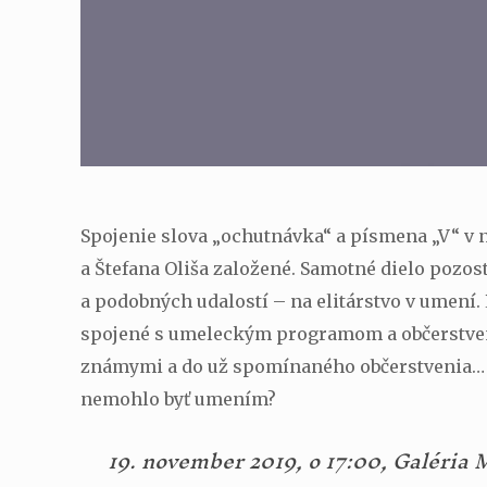
Spojenie slova „ochutnávka“ a písmena „V“ v n
a Štefana Oliša založené. Samotné dielo pozos
a podobných udalostí – na elitárstvo v umení.
spojené s umeleckým programom a občerstvením
známymi a do už spomínaného občerstvenia… S
nemohlo byť umením?
19. november 2019, o 17:00, Galéria 