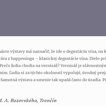
ázve výstavy má naznačiť, že ide o degustáciu vína, na 
táva z happeningu – klasickej degustácie vína. Dielo p
 Prečo ľudia chodia na vernisáž? Vernisáž je slávnostný
. Ľudia si za týchto okolností vypočujú, úvodný prejav
amotná výstava a umenie tak upadá často do úzadia. Pr
M. A. Bazovského, Trenčín