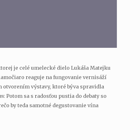
ktorej je celé umelecké dielo Lukáša Matejku
riamočiaro reaguje na fungovanie vernisáží
m otvorením výstavy, ktoré býva spravidla
. Potom sa s radosťou pustia do debaty so
ečo by teda samotné degustovanie vína