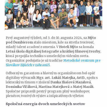
Prvý augustový týždeň, od 3. do 10. augusta 2024, sa
Mýto
pod Ďumbierom
stalo miestom, kde sa stretla tvorivosť,
mladý talent a radosť z umenia. V
Hoteli Mýto
sa konala
Letná škola digitálnej fotografie a krátkej filmovej tvorby
,
ktorá prepojila techniku s umeleckým videním sveta.
Organizátor podujatia je už tradične
Metodické centrum pre
Slovákov žijúcich v zahraničí
.
Odborným garantom a hlavným organizátorom bol opäť
digitálny výtvarník
Mgr. art. Lukáš Matejka, ArtD.
, spolu s
lektorským tímom v zložení
Danka Iliašová Mazalová
,
Dominika Vlčáková
,
Martina Matejková
a
Matej Mazák
.
Spoločne pripravili pestrý program plný workshopov,
plenérov, tvorivých výziev a inšpiratívnych výletov.
Spoločná energia dvoch umeleckých svetov