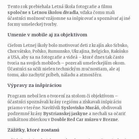
Tento rok prebiehala Letná škola fotografie a filmu
spoločne s Letnou školou divadla
, vďaka čomu mali
účastníci možnosť vzájomne sa inšpirovať a spoznávať aj iné
formy umeleckej tvorby.
Umenie v mobile aj za objektívom
Cieľom Letnej školy bolo motivovať deti z krajín ako Srbsko,
Chorvátsko, Poľsko, Rumunsko, Ukrajina, Belgicko, Rakúsko
a USA, aby sa na fotografie a videá – ktoré dnes tak často
tvoria na svojich mobiloch – pozerali umeleckejším okom.
Účastníci sa učili nielen technickým zručnostiam, ale aj
tomu, ako zachytiť príbeh, náladu a atmosféru.
Výpravy za inšpiráciou
Program nebol len o tvorení za stolom či objektívom –
účastníci spoznávali krásy regiónu a získavali inšpiráciu
priamo v teréne. Navštívili
Syslovisko Muráň
, obdivovali
podzemné krásy
Bystrianskej jaskyne
a nechali sa očariť
unikátnou zbierkou v
Double Red Car múzeu v Brezne
.
Zážitky, ktoré zostanú