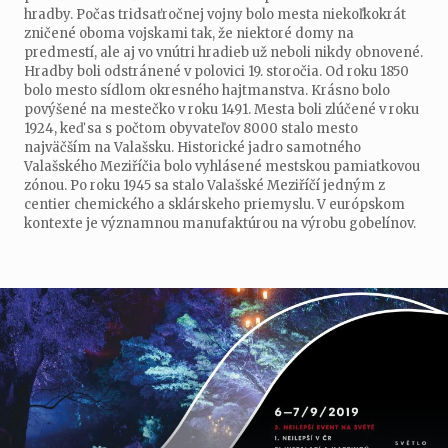
hradby. Počas tridsaťročnej vojny bolo mesta niekoľkokrát
zničené oboma vojskami tak, že niektoré domy na
predmestí, ale aj vo vnútri hradieb už neboli nikdy obnovené.
Hradby boli odstránené v polovici 19. storočia. Od roku 1850
bolo mesto sídlom okresného hajtmanstva. Krásno bolo
povýšené na mestečko v roku 1491. Mesta boli zlúčené v roku
1924, keď sa s počtom obyvateľov 8000 stalo mesto
najväčším na Valašsku. Historické jadro samotného
Valašského Meziříčia bolo vyhlásené mestskou pamiatkovou
zónou. Po roku 1945 sa stalo Valašské Meziříčí jedným z
centier chemického a sklárskeho priemyslu. V európskom
kontexte je významnou manufaktúrou na výrobu gobelínov.