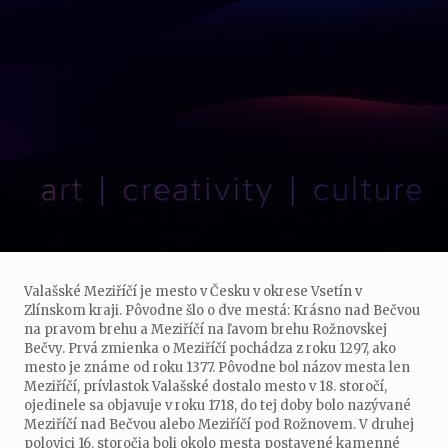
Valašské Meziříčí je mesto v Česku v okrese Vsetín v
Zlínskom kraji. Pôvodne šlo o dve mestá: Krásno nad Bečvou
na pravom brehu a Meziříčí na ľavom brehu Rožnovskej
Bečvy. Prvá zmienka o Meziříčí pochádza z roku 1297, ako
mesto je známe od roku 1377. Pôvodne bol názov mesta len
Meziříčí, prívlastok Valašské dostalo mesto v 18. storočí,
ojedinele sa objavuje v roku 1718, do tej doby bolo nazývané
Meziříčí nad Bečvou alebo Meziříčí pod Rožnovem. V druhej
polovici 16. storočia boli okolo mesta postavené kamenné