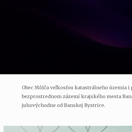
Obec Môlča veľkosťou katastrálneho územia i p
bezprostrednom zázemí krajského mesta Banská
juhovýchodne od Banskej Bystrice.