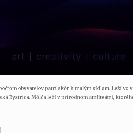
očtom obyvateľov patrí skôr k malým sídlam. Leží vo ve
 Bystrica. Môlča leží v prírodnom amfiteátri, ktorého