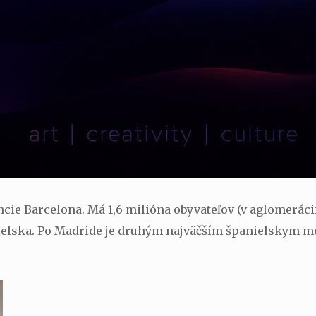
cie Barcelona. Má 1,6 milióna obyvateľov (v aglomerácii
elska. Po Madride je druhým najväčším španielskym m