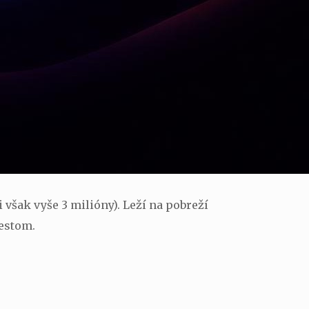
 však vyše 3 milióny). Leží na pobreží
estom.